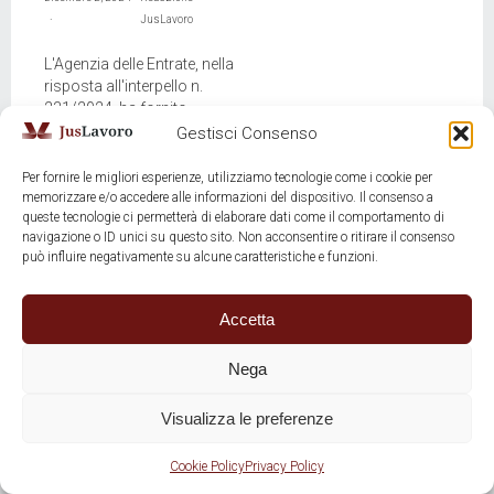
JusLavoro
L'Agenzia delle Entrate, nella
risposta all'interpello n.
231/2024, ha fornito
chiarimenti rilevanti sul
Gestisci Consenso
trattamento fiscale delle
borse di studio […]
Per fornire le migliori esperienze, utilizziamo tecnologie come i cookie per
memorizzare e/o accedere alle informazioni del dispositivo. Il consenso a
APPROFONDISCI
queste tecnologie ci permetterà di elaborare dati come il comportamento di
navigazione o ID unici su questo sito. Non acconsentire o ritirare il consenso
può influire negativamente su alcune caratteristiche e funzioni.
Accetta
Copyright JusLavoro - P.IVA: 02835150224 | SEDE PORTALE: Via
Nega
Maioliche, 53 Rovereto (TN) 38068
PUBLISHER: CdL Daniele Dante - ISSN 3103-5558
Visualizza le preferenze
Privacy Policy
-
Cookie policy
- design by
simo.tokyo
RICHIEDI
CONSULENZA
Cookie Policy
Privacy Policy