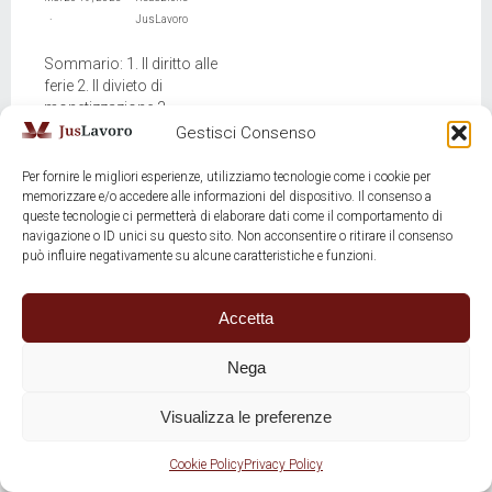
JusLavoro
Sommario: 1. Il diritto alle
ferie 2. Il divieto di
monetizzazione 3.
Importanza della corretta
Gestisci Consenso
gestione delle ferie 1. […]
Per fornire le migliori esperienze, utilizziamo tecnologie come i cookie per
APPROFONDISCI
memorizzare e/o accedere alle informazioni del dispositivo. Il consenso a
queste tecnologie ci permetterà di elaborare dati come il comportamento di
navigazione o ID unici su questo sito. Non acconsentire o ritirare il consenso
può influire negativamente su alcune caratteristiche e funzioni.
Accetta
Copyright JusLavoro - P.IVA: 02835150224 | SEDE PORTALE: Via
Maioliche, 53 Rovereto (TN) 38068
Nega
PUBLISHER: CdL Daniele Dante - ISSN 3103-5558
Privacy Policy
-
Cookie policy
- design by
simo.tokyo
Visualizza le preferenze
RICHIEDI
CONSULENZA
Cookie Policy
Privacy Policy